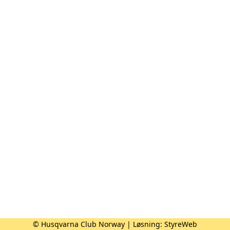
© Husqvarna Club Norway | Løsning:
StyreWeb